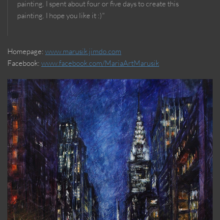
painting. I spent about four or five days to create this
painting. I hope you like it :)"
Homepage:
www.marusik.jimdo.com
Facebook:
www.facebook.com/MariaArtMarusik