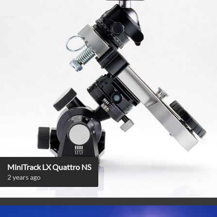
MiniTrack LX Quattro NS
2 years ago